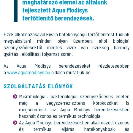
meghatározó elemei az általunk
fejlesztett Aqua Modisys
fertőtlenítő berendezések.
Ezek alkalmazásával kiváló hatékonyságú fertőtlenítést tudunk
megvalósítani minden olyan üzemben, ahol biológiai
szennyeződésektől mentes vízre van szükség bármely
gyártási, előállítási folyamat során.
Az Aqua Modisys berendezéseket részletesebben
a
www.aquamodisys.hu
oldalon mutatjuk be.
SZOLGÁLTATÁS ELŐNYÖK
Mikrobiológiai, bakteriológiai szennyeződések esetén
még a vegyszerrezisztens kórokozókat is
megsemmisíti az Aqua Modisys berendezésekben
használt ózonos és termikus technológia.
Az Aqua Modisys berendezésekben alkalmazott ózonos
és termikus eljárás hatékonyabbak és