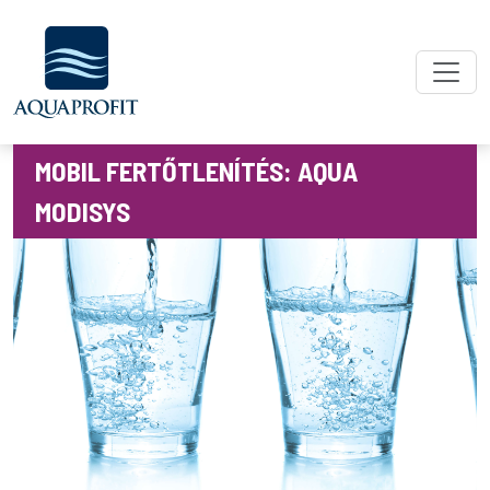
Skip
to
the
content
MOBIL FERTŐTLENÍTÉS: AQUA
MODISYS