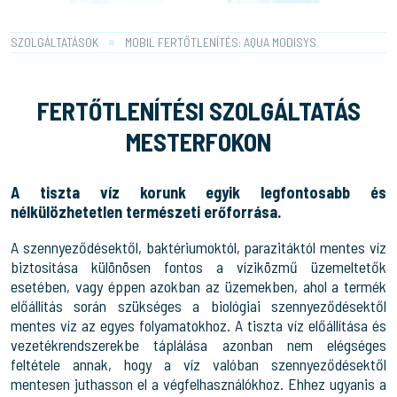
SZOLGÁLTATÁSOK
MOBIL FERTŐTLENÍTÉS: AQUA MODISYS
FERTŐTLENÍTÉSI SZOLGÁLTATÁS
MESTERFOKON
A tiszta víz korunk egyik legfontosabb és
nélkülözhetetlen természeti erőforrása.
A szennyeződésektől, baktériumoktól, parazitáktól mentes víz
biztosítása különösen fontos a víziközmű üzemeltetők
esetében, vagy éppen azokban az üzemekben, ahol a termék
előállítás során szükséges a biológiai szennyeződésektől
mentes víz az egyes folyamatokhoz. A tiszta víz előállítása és
vezetékrendszerekbe táplálása azonban nem elégséges
feltétele annak, hogy a víz valóban szennyeződésektől
mentesen juthasson el a végfelhasználókhoz. Ehhez ugyanis a