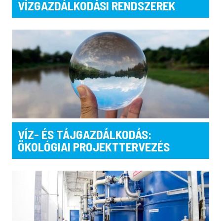
VÍZGAZDÁLKODÁSI RENDSZEREK
VÍZ- ÉS TÁJGAZDÁLKODÁS:
ÖKOLÓGIAI PROJEKTTERVEZÉS