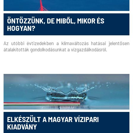
ÖNTÖZZÜNK, DE MIBŐL, MIKOR ÉS
HOGYAN?
Az utóbbi évtizedekben a klímaváltozás hatásai jelentősen
átalakították gondolkodásunkat a vízgazdálkodásról.
ELKÉSZÜLT A MAGYAR VÍZIPARI
KIADVÁNY