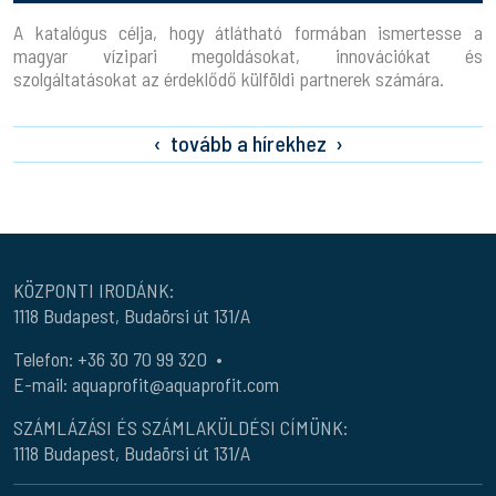
A katalógus célja, hogy átlátható formában ismertesse a
magyar vízipari megoldásokat, innovációkat és
szolgáltatásokat az érdeklődő külföldi partnerek számára.
tovább a hírekhez
KÖZPONTI IRODÁNK:
1118 Budapest, Budaörsi út 131/A
Telefon:
+36 30 70 99 320
•
E-mail:
aquaprofit@aquaprofit.com
SZÁMLÁZÁSI ÉS SZÁMLAKÜLDÉSI CÍMÜNK:
1118 Budapest, Budaörsi út 131/A