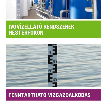
IVÓVÍZELLÁTÓ RENDSZEREK
MESTERFOKON
FENNTARTHATÓ VÍZGAZDÁLKODÁS