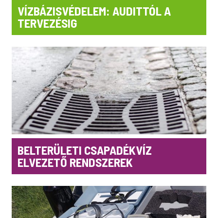
VÍZBÁZISVÉDELEM: AUDITTÓL A
TERVEZÉSIG
BELTERÜLETI CSAPADÉKVÍZ
ELVEZETŐ RENDSZEREK