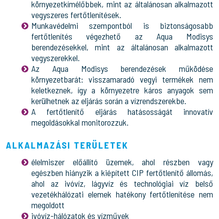
környezetkímélőbbek, mint az általánosan alkalmazott
vegyszeres fertőtlenítések.
Munkavédelmi szempontból is biztonságosabb
fertőtlenítés végezhető az Aqua Modisys
berendezésekkel, mint az általánosan alkalmazott
vegyszerekkel.
Az Aqua Modisys berendezések működése
környezetbarát: visszamaradó vegyi termékek nem
keletkeznek, így a környezetre káros anyagok sem
kerülhetnek az eljárás során a vízrendszerekbe.
A fertőtlenítő eljárás hatásosságát innovatív
megoldásokkal monitorozzuk.
ALKALMAZÁSI TERÜLETEK
élelmiszer előállító üzemek, ahol részben vagy
egészben hiányzik a kiépített CIP fertőtlenítő állomás,
ahol az ivóvíz, lágyvíz és technológiai víz belső
vezetékhálózati elemek hatékony fertőtlenítése nem
megoldott
ivóvíz-hálózatok és vízművek