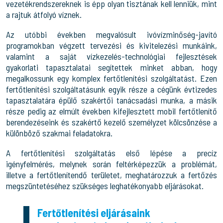
vezetékrendszereknek is épp olyan tisztának kell lenniük, mint
a rajtuk átfolyó víznek.
Az utóbbi években megvalósult ivóvízminőség-javító
programokban végzett tervezési és kivitelezési munkáink,
valamint a saját vízkezelés-technológiai fejlesztések
gyakorlati tapasztalatai segítettek minket abban, hogy
megalkossunk egy komplex fertőtlenítési szolgáltatást. Ezen
fertőtlenítési szolgáltatásunk egyik része a cégünk évtizedes
tapasztalatára épülő szakértői tanácsadási munka, a másik
része pedig az elmúlt években kifejlesztett mobil fertőtlenítő
berendezéseink és szakértő kezelő személyzet kölcsönzése a
különböző szakmai feladatokra.
A fertőtlenítési szolgáltatás első lépése a precíz
igényfelmérés, melynek során feltérképezzük a problémát,
illetve a fertőtlenítendő területet, meghatározzuk a fertőzés
megszüntetéséhez szükséges leghatékonyabb eljárásokat.
Fertőtlenítési eljárásaink