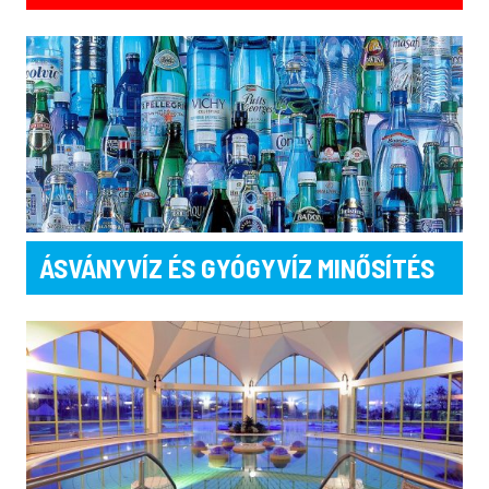
ÁSVÁNYVÍZ ÉS GYÓGYVÍZ MINŐSÍTÉS